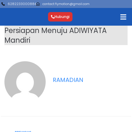
6282233000884
contact.flymotion@gmail.com
Hubungi
Persiapan Menuju ADIWIYATA
Mandiri
RAMADIAN